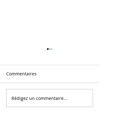
Commentaires
Message
Rédigez un commentaire...
Au centre de Tout Ce Qui
Est