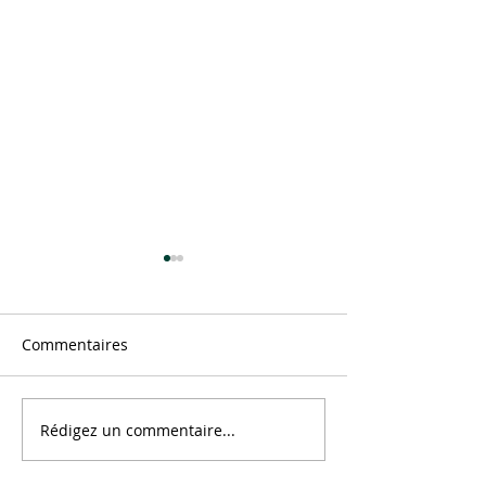
Commentaires
Message
Rédigez un commentaire...
Au centre de Tout Ce Qui
Est