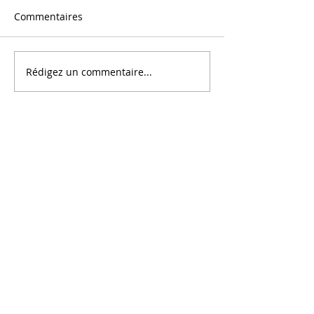
Commentaires
Message
Rédigez un commentaire...
Au centre de Tout Ce Qui
Est