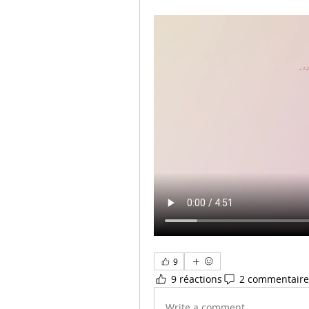
9
9 réactions
2 commentaire
Write a comment...