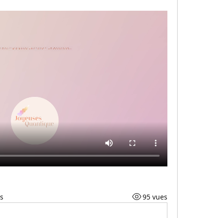
s
95 vues