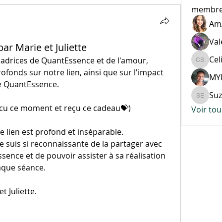
membr
Am
Val
ar Marie et Juliette
Cel
sadrices de QuantEssence et de l'amour, 
Celine 
fonds sur notre lien, ainsi que sur l'impact 
MY
e QuantEssence.
Suz
Suzelle 
vécu ce moment et reçu ce cadeau💝)
Voir to
lien est profond et inséparable.
e suis si reconnaissante de la partager avec 
sence et de pouvoir assister à sa réalisation 
aque séance.
 Juliette. 