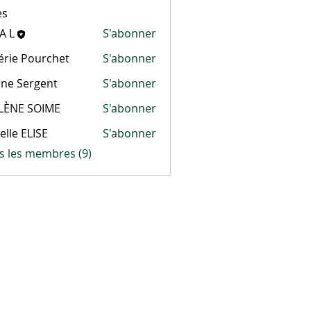
es
A L
S'abonner
érie Pourchet
S'abonner
ine Sergent
S'abonner
Sergent
LÈNE SOIME
S'abonner
elle ELISE
S'abonner
ELISE
us les membres (9)