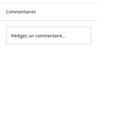
Commentaires
Message
Rédigez un commentaire...
Au centre de Tout Ce Qui
Est