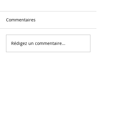
Commentaires
Message
Rédigez un commentaire...
Au centre de Tout Ce Qui
Est